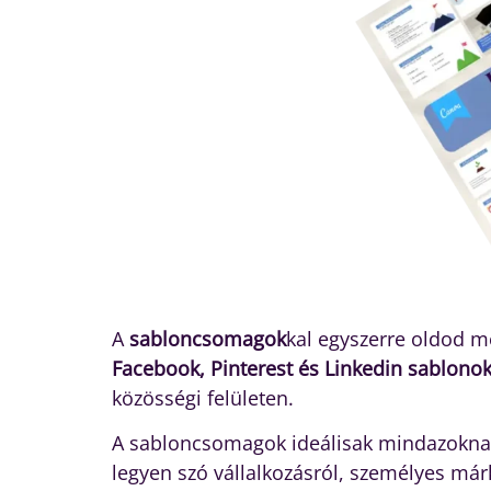
A
sabloncsomagok
kal egyszerre oldod m
Facebook, Pinterest és Linkedin sablono
közösségi felületen.
A sabloncsomagok ideálisak mindazoknak,
legyen szó vállalkozásról, személyes márk