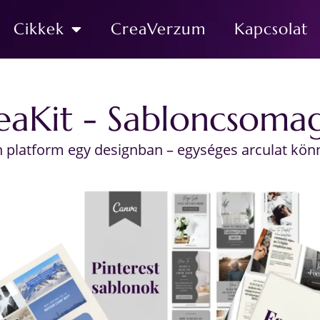
Cikkek
CreaVerzum
Kapcsolat
eaKit - Sabloncsoma
 platform egy designban – egységes arculat kön