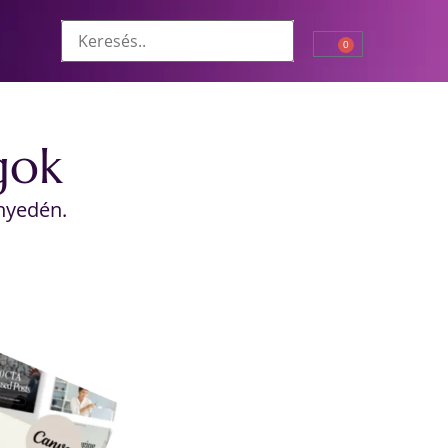
0
gok
nyedén.