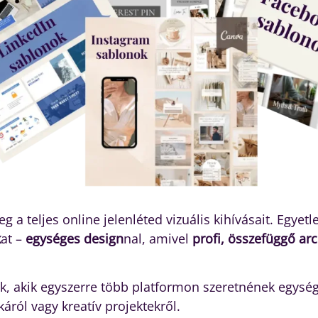
eg a teljes online jelenléted vizuális kihívásait. Eg
k
at –
egységes design
nal, amivel
profi, összefüggő arc
 akik egyszerre több platformon szeretnének egysége
áról vagy kreatív projektekről.