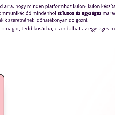
od arra, hogy minden platformhoz külön- külön készí
a kommunikációd mindenhol
stílusos és egységes
marad
kik szeretnének időhatékonyan dolgozni.
somagot, tedd kosárba, és indulhat az egységes m