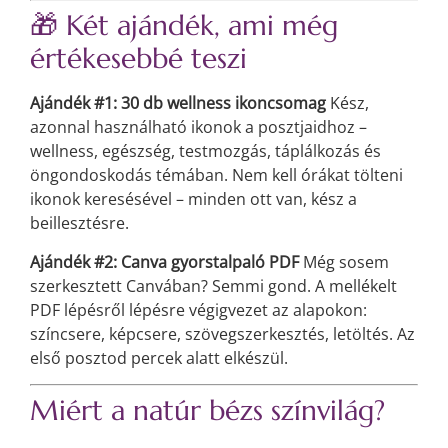
🎁 Két ajándék, ami még
értékesebbé teszi
Ajándék #1: 30 db wellness ikoncsomag
Kész,
azonnal használható ikonok a posztjaidhoz –
wellness, egészség, testmozgás, táplálkozás és
öngondoskodás témában. Nem kell órákat tölteni
ikonok keresésével – minden ott van, kész a
beillesztésre.
Ajándék #2: Canva gyorstalpaló PDF
Még sosem
szerkesztett Canvában? Semmi gond. A mellékelt
PDF lépésről lépésre végigvezet az alapokon:
színcsere, képcsere, szövegszerkesztés, letöltés. Az
első posztod percek alatt elkészül.
Miért a natúr bézs színvilág?