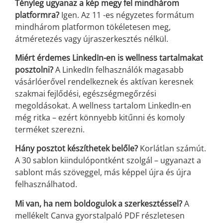
Tényleg ugyanaz a kép megy fel mindhárom
platformra?
Igen. Az 11
-es
négyzetes formátum
mindhárom platformon tökéletesen meg,
átméretezés vagy újraszerkesztés nélkül.
Miért érdemes LinkedIn-en is wellness tartalmakat
posztolni?
A LinkedIn felhasználók magasabb
vásárlóerővel rendelkeznek és aktívan keresnek
szakmai fejlődési, egészségmegőrzési
megoldásokat. A wellness tartalom LinkedIn-en
még ritka – ezért könnyebb kitűnni és komoly
terméket szerezni.
Hány posztot készíthetek belőle?
Korlátlan számút.
A 30 sablon kiindulópontként szolgál – ugyanazt a
sablont más szöveggel, más képpel újra és újra
felhasználhatod.
Mi van, ha nem boldogulok a szerkesztéssel?
A
mellékelt Canva gyorstalpaló PDF részletesen