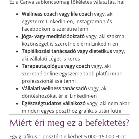
Ez a Canva sabloncsomag tökéletes választás, ha:
Wellness coach vagy life coach
vagy, aki
egyszerre LinkedIn-en, Instagramon és
Facebookon is szeretne lenni
Jóga- vagy meditációoktató
vagy, aki szakmai
közönséget is szeretne elérni LinkedIn-en
Táplálkozási tanácsadó vagy dietetikus
vagy,
aki vállalati céget is keres
Terapeuta,ológus vagy coach
vagy, aki
szeretné online egyszerre több platformon
professzionálissá tenni
Vállalati wellness tanácsadó
vagy, aki
döntéshozókat ér el LinkedIn-en
Egészségtudatos vállalkozó
vagy, aki nem akar
minden egyes poszthoz grafikus után futni
Miért éri meg ez a befektetés?
Egy grafikus 1 posztért elkérhet 5 000–15 000 Ft-ot.