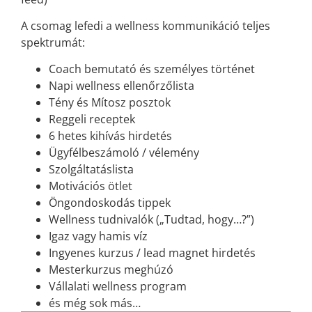
A csomag lefedi a wellness kommunikáció teljes
spektrumát:
Coach bemutató és személyes történet
Napi wellness ellenőrzőlista
Tény és Mítosz posztok
Reggeli receptek
6 hetes kihívás hirdetés
Ügyfélbeszámoló / vélemény
Szolgáltatáslista
Motivációs ötlet
Öngondoskodás tippek
Wellness tudnivalók („Tudtad, hogy…?”)
Igaz vagy hamis víz
Ingyenes kurzus / lead magnet hirdetés
Mesterkurzus meghúzó
Vállalati wellness program
és még sok más…