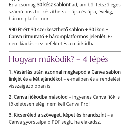
Ez a csomag
30 kész sablont
ad, amiből tetszőleges
számú posztot készíthetsz – újra és újra, évekig,
három platformon.
990 Ft-ért 30 szerkeszthető sablon + 30 ikon +
Canva útmutató + háromplatformos jelenlét.
Ez
nem kiadás – ez befektetés a márkádba.
Hogyan működik? – 4 lépés
1. Vásárlás után azonnal megkapod a Canva sablon
linkjét és a két ajándékot
– e-mailben és a rendelési
visszaigazolóban is.
2. Canva fiókodba másolod
– ingyenes Canva fiók is
tökéletesen elég, nem kell Canva Pro!
3. Kicseréled a szöveget, képet és brandszínt
– a
Canva gyorstalpaló PDF segít, ha elakadsz.