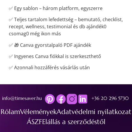
✅ Egy sablon – három platform, egyszerre
✅ Teljes tartalom lefedettség – bemutató, checklist,
recept, wellness, testimonial és db ajándék0
csomag0 még ikon más
✅ 🎁 Canva gyorstalpaló PDF ajándék
✅ Ingyenes Canva fiókkal is szerkeszthető
✅ Azonnali hozzáférés vásárlás után
info@timesaver.hu
+36 20 296 5730
Rólam
Vélemények
Adatvédelmi nyilatkozat
ÁSZF
Elállás a szerződéstől