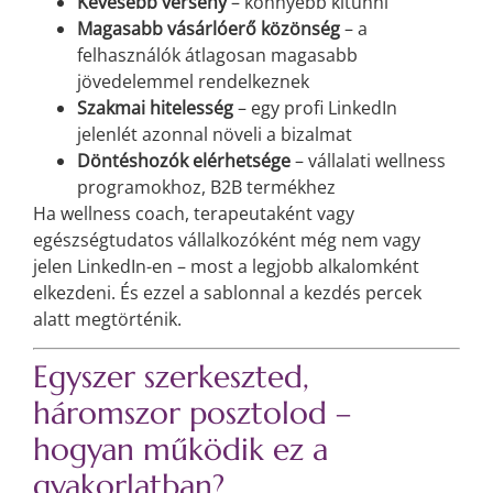
Kevesebb verseny
– könnyebb kitűnni
Magasabb vásárlóerő közönség
– a
felhasználók átlagosan magasabb
jövedelemmel rendelkeznek
Szakmai hitelesség
– egy profi LinkedIn
jelenlét azonnal növeli a bizalmat
Döntéshozók elérhetsége
– vállalati wellness
programokhoz, B2B termékhez
Ha wellness coach, terapeutaként vagy
egészségtudatos vállalkozóként még nem vagy
jelen LinkedIn-en – most a legjobb alkalomként
elkezdeni. És ezzel a sablonnal a kezdés percek
alatt megtörténik.
Egyszer szerkeszted,
háromszor posztolod –
hogyan működik ez a
gyakorlatban?