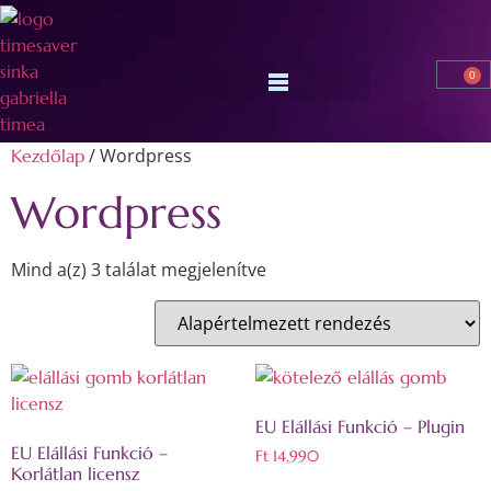
0
/ Wordpress
Kezdőlap
Wordpress
Mind a(z) 3 találat megjelenítve
EU Elállási Funkció – Plugin
EU Elállási Funkció –
Ft
14,990
Korlátlan licensz