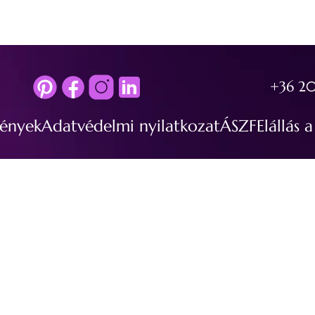
+36 20
ények
Adatvédelmi nyilatkozat
ÁSZF
Elállás 