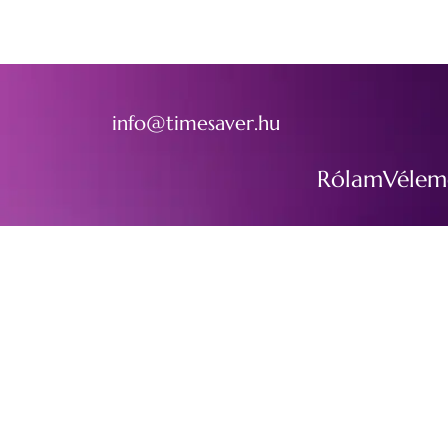
info@timesaver.hu
Rólam
Vélem